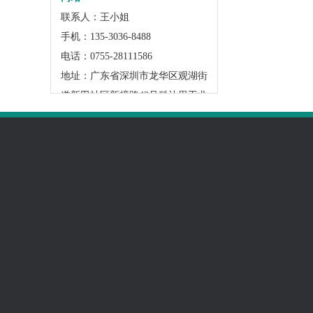
联系人：王小姐
手机：135-3036-8488
电话：0755-28111586
地址：广东省深圳市龙华区观湖街
道新田社区新樟路42号科达思工业
园厂房A301
关于我们
产品中心
新闻资讯
企业荣誉
硅胶管
公司动态